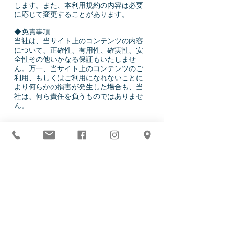
します。また、本利用規約の内容は必要
に応じて変更することがあります。
◆免責事項
当社は、当サイト上のコンテンツの内容
について、正確性、有用性、確実性、安
全性その他いかなる保証もいたしませ
ん。万一、当サイト上のコンテンツのご
利用、もしくはご利用になれないことに
より何らかの損害が発生した場合も、当
社は、何ら責任を負うものではありませ
ん。
◆著作権について
本サイト上の全てのコンテンツ（記事、
写真、システム、文字、グラフィックデ
ータ、ロゴ、ボタン、画像、その他デー
タ）に関する著作権およびその他の権利
は、当社、情報提供者の所有物であり、
これらは著作権法、および著作権に関す
る国際法で保護されています。そのた
め、コンテンツの一部または全部を私的
使用以外の目的で無断複写、複製、転載
することはお断りいたします。