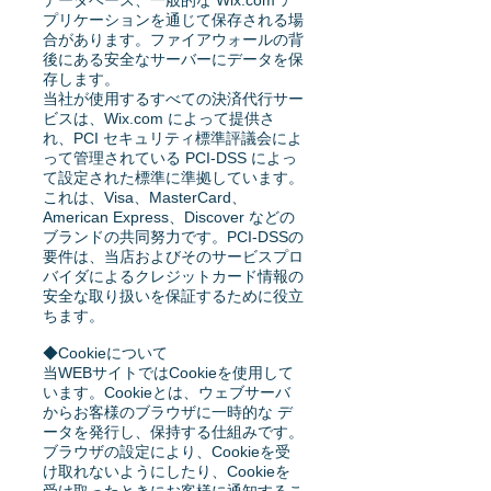
データベース、一般的な Wix.com ア
プリケーションを通じて保存される場
合があります。ファイアウォールの背
後にある安全なサーバーにデータを保
存します。
当社が使用するすべての決済代行サー
ビスは、Wix.com によって提供さ
れ、PCI セキュリティ標準評議会によ
って管理されている PCI-DSS によっ
て設定された標準に準拠しています。
これは、Visa、MasterCard、
American Express、Discover などの
ブランドの共同努力です。PCI-DSSの
要件は、当店およびそのサービスプロ
バイダによるクレジットカード情報の
安全な取り扱いを保証するために役立
ちます。
◆Cookieについて
当WEBサイトではCookieを使用して
います。Cookieとは、ウェブサーバ
からお客様のブラウザに一時的な デ
ータを発行し、保持する仕組みです。
ブラウザの設定により、Cookieを受
け取れないようにしたり、Cookieを