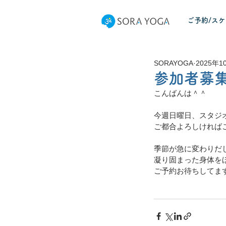
ご予約/ス
SORAYOGA
2025年1
参加者募
こんばんは＾＾
今週日曜日、スタジオに
ご都合よろしければご
季節が急に変わりだ
凝り固まった身体を
ご予約お待ちしてま