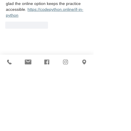
glad the online option keeps the practice 
accessible. 
https://codepython.online/if-in-
python
いいね！
返信
お問合せ