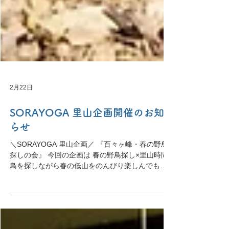
2月22日
SORAYOGA 里山企画開催のお知
らせ
＼SORAYOGA 里山企画／ 『百々ヶ峰・春の野鳥
探しの会』 今回の企画は 春の野鳥探し×里山時間
鳥を探しながら春の低山をのんびり楽しんでもら
えたらと思っています 低山は登りますが、登頂は
目指さずに 舗装された管理道路をのんびり歩いて
花や野鳥探します ↑昨年３月末に百々ヶ峰を歩いて