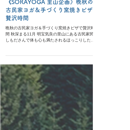
2022年10月9日
《SORAYOGA 里山企画》晩秋の
古民家ヨガ＆手づくり窯焼きピザで
贅沢時間
晩秋の古民家ヨガ＆手づくり窯焼きピザで贅沢時
間 秋深まる11月 明宝気良の里山にある古民家民宿
しもださんで体も心も満たされるほっこりした時
間を過ごしませんか？ 里山の秋の風を感じなが
ら、ゆったりしたヨガをおこないます。 丸太テラ
スで気良の景色を堪能しながら手づくりピザ作
り！...