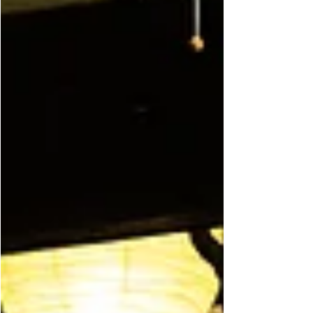
いた際に出会ったヤマドリ雌 ↑アセビの花 岐阜の
街を眺められる見晴らしのよい場所で 飲み物をい
れて、お気に入りのパンやごはんを食べ、のんび
りした里山歩きをしたいと思います 郡上とは違っ
た岐阜市の山の景色を楽しみましょう そして 野鳥
を探すのが好きなSORAYOGA 山本と 小さな命の
可愛さを一緒に共感していただけたらと思います
一緒に歩きたい方は、 sorayoga.gujo@gmail.com
又は直接私にご連絡ください＾＾ 《開催日》 2026
年3月29日 日曜日 《集合場所》 岐阜市三田洞
211 ながら川ふれあいの森 四季の森センター駐
車場 ながら川ふれあいの森↓
https://fureainomori.jp/ 《スケジュール》 10:30...